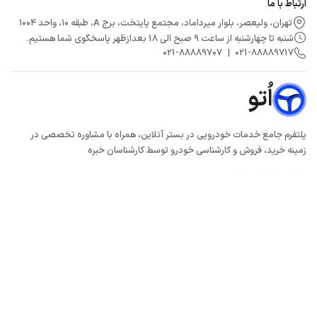
ارتباط با ما
تهران، ولیعصر، بلوار میرداماد، مجتمع پایتخت، برج A، طبقه ۱۰، واحد ۱۰۰۴
شنبه تا چهارشنبه از ساعت 9 صبح الی 18 بعدازظهر پاسخگوی شما هستیم.
021
-
88889707
|
021
-
88889717
اُتو
پلتفرم جامع خدمات خودرویی در بستر آنلاین، همراه با مشاوره تخصصی در
زمینه خرید، فروش و کارشناسی خودرو توسط کارشناسان خبره
© کلیه حقوق این سایت متعلق به شرکت مروارید تِک آمانج (oto.ir) است.
v
5.0.5