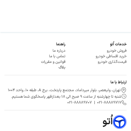
خدمات اُتو
راهنما
فروش خودرو
درباره ما
خرید اقساطی خودرو
تماس با ما
قیمت‌گذاری خودرو
قوانین و مقررات
بلاگ
ارتباط با ما
تهران، ولیعصر، بلوار میرداماد، مجتمع پایتخت، برج A، طبقه ۱۰، واحد ۱۰۰۴
شنبه تا چهارشنبه از ساعت 9 صبح الی 18 بعدازظهر پاسخگوی شما هستیم.
021
-
88889707
|
021
-
88889717
اُتو