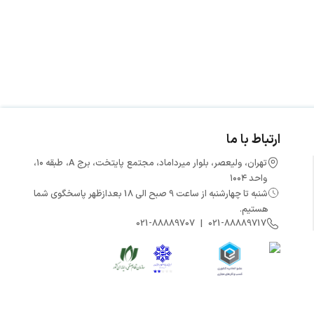
ارتباط با ما
تهران، ولیعصر، بلوار میرداماد، مجتمع پایتخت، برج A، طبقه ۱۰،
واحد ۱۰۰۴
شنبه تا چهارشنبه از ساعت 9 صبح الی 18 بعدازظهر پاسخگوی شما
هستیم.
021
-
88889707
|
021
-
88889717